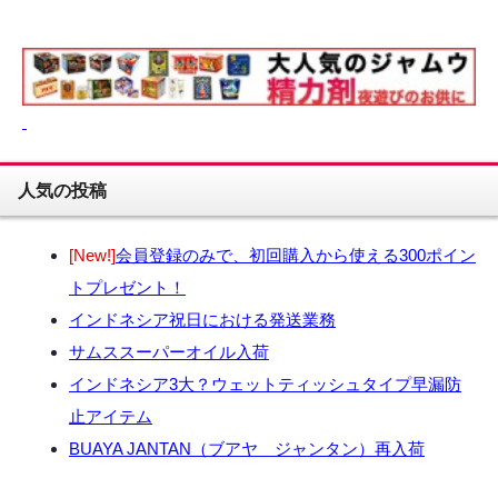
人気の投稿
[New!]
会員登録のみで、初回購入から使える300ポイン
トプレゼント！
インドネシア祝日における発送業務
サムススーパーオイル入荷
インドネシア3大？ウェットティッシュタイプ早漏防
止アイテム
BUAYA JANTAN（ブアヤ ジャンタン）再入荷