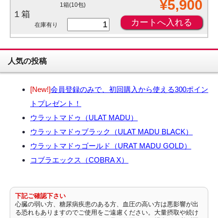
¥5,900
1箱(10包)
１箱
在庫有り
人気の投稿
[New!]
会員登録のみで、初回購入から使える300ポイン
トプレゼント！
ウラットマドゥ（ULAT MADU）
ウラットマドゥブラック（ULAT MADU BLACK）
ウラットマドゥゴールド（URAT MADU GOLD）
コブラエックス（COBRA X）
下記ご確認下さい
心臓の弱い方、糖尿病疾患のある方、血圧の高い方は悪影響が出
る恐れもありますのでご使用をご遠慮ください。大量摂取や続け