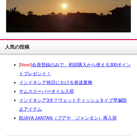
人気の投稿
[New!]
会員登録のみで、初回購入から使える300ポイン
トプレゼント！
インドネシア祝日における発送業務
サムススーパーオイル入荷
インドネシア3大？ウェットティッシュタイプ早漏防
止アイテム
BUAYA JANTAN（ブアヤ ジャンタン）再入荷