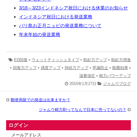
3/18～3/23インドネシア祝日における休業のお知らせ
インドネシア祝日における発送業務
バリ島お正月ニュピの発送業務について
年末年始の発送業務
ED回復
•
ウェットティッシュタイプ
•
勃起力アップ
•
勃起力増進
•
回復力アップ
•
感度アップ
•
持続力アップ
•
早漏防止
•
殺菌効果
•
滋養強壮
•
精力パワーアップ
2015年1月27日
ジャムウブログ
郵便局留での発送は出来ますか？
ジャムウ精力剤ってなんで日本に売ってないの？
ログイン
メールアドレス