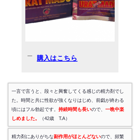
購入はこちら
一言で言うと、段々と興奮してくる感じの精力剤でし
た。時間と共に性欲が強くなりはじめ、前戯が終わる
頃にはフル勃起です。
持続時間も長い
ので、
一晩中楽
しめました。
（42歳 T.A）
精力剤にありがちな
副作用がほとんどない
ので、頻繁