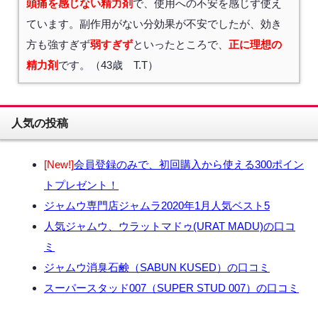
頭痛を感じない精力剤
で、使用への不安を感じず使え
ています。副作用がない分効果が不安でしたが、効き
方も強すぎず
弱すぎず
といったところで、
正に理想の
精力剤
です。（43歳 T.T）
人気の投稿
[New!]
会員登録のみで、初回購入から使える300ポイン
トプレゼント！
ジャムウ専門店ジャムラ2020年1月人気ベスト5
人気ジャムウ、ウラットマドゥ(URAT MADU)の口コ
ミ
ジャムウ消臭石鹸（SABUN KUSED）の口コミ
スーパースタッド007（SUPER STUD 007）の口コミ