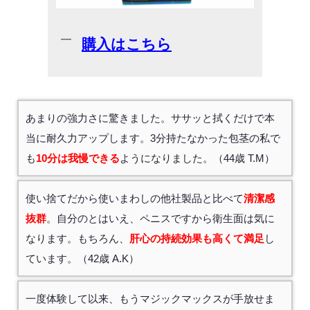
購入はこちら
あまりの強力さに驚きました。ササッと拭くだけで本
当に耐久力アップします。3分持たなかった包茎の私で
も
10分は我慢できる
ようになりました。（44歳 T.M）
使い捨てだから使いまわしの他社製品と比べて
清潔感
抜群
。自分のとはいえ、ペニスですから衛生面は気に
なります。もちろん、
肝心の持続効果も高くて満足
し
ています。（42歳 A.K）
一度体験して以来、もうマジックマックスが手放せま