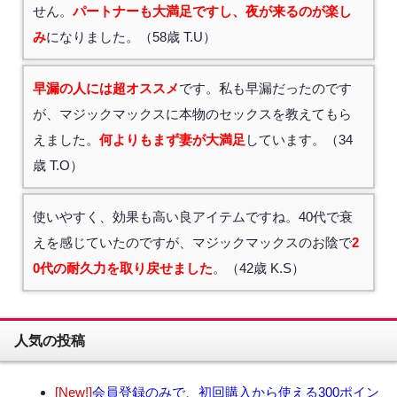
せん。
パートナーも大満足ですし、夜が来るのが楽し
み
になりました。（58歳 T.U）
早漏の人には超オススメ
です。私も早漏だったのです
が、マジックマックスに本物のセックスを教えてもら
えました。
何よりもまず妻が大満足
しています。（34
歳 T.O）
使いやすく、効果も高い良アイテムですね。40代で衰
えを感じていたのですが、マジックマックスのお陰で
2
0代の耐久力を取り戻せました
。（42歳 K.S）
人気の投稿
[New!]
会員登録のみで、初回購入から使える300ポイン