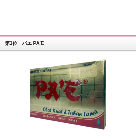
第3位 パエ PA’E