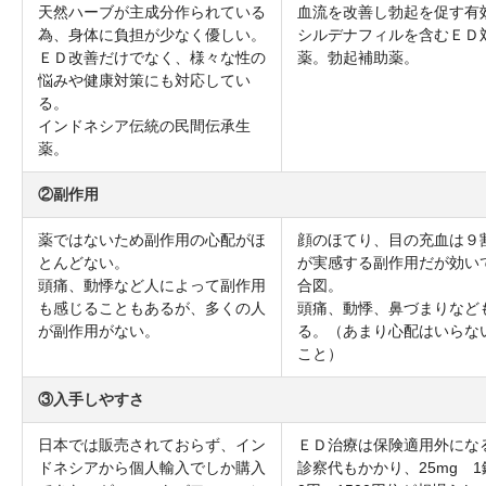
天然ハーブが主成分作られている
血流を改善し勃起を促す有
為、身体に負担が少なく優しい。
シルデナフィルを含むＥＤ
ＥＤ改善だけでなく、様々な性の
薬。勃起補助薬。
悩みや健康対策にも対応してい
る。
インドネシア伝統の民間伝承生
薬。
②副作用
薬ではないため副作用の心配がほ
顔のほてり、目の充血は９
とんどない。
が実感する副作用だが効い
頭痛、動悸など人によって副作用
合図。
も感じることもあるが、多くの人
頭痛、動悸、鼻づまりなど
が副作用がない。
る。（あまり心配はいらな
こと）
③入手しやすさ
日本では販売されておらず、イン
ＥＤ治療は保険適用外にな
ドネシアから個人輸入でしか購入
診察代もかかり、25mg 1錠