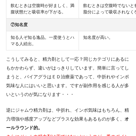
飲むときは空腹時が好ましく、満
飲むときは空腹時でないと
腹状態だと吸収率が下がる。
脂分によって吸収されなく
⑦知名度
知る人ぞ知る逸品。一度使うとハ
知名度が高い。
マる人続出。
こうしてみると、精力剤として一応？同じカテゴリにあるに
もかかわらず、違いがはっきりしています。簡単に言ってし
まうと、バイアグラはＥＤ治療薬であって、中折れやインポ
気味な人にはいいと思います。ですが副作用を感じる人が多
いというのが気になります・・・
逆にジャムウ精力剤は、中折れ、インポ気味はもちろん、精
力増強や感度アップなどプラスな効果もあるものが多く、
オ
ールラウンド的。