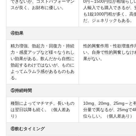
できないが、コストパフォーマン
0円～1500円位が相場らし
スが良く、お財布に優しい。
人輸入でも購入できるが、
も1錠1000円程が多く、高
だ、ジェネリックもある。
④効果
精力増強、勃起力・回復力・持続
性的興奮作用・性欲増進作
力・感度アップなど様々なうれし
い。自身で性的興奮しなけ
い効果がある。飲んだから自然に
果がない。
勃起するわけではないが、ものに
よってムラムラ感があるものもあ
る。
⑤持続時間
種類によってマチマチ。長いもの
10mg、20mg、25mg～と
は翌日以降も続く。（個人差あ
分量で異なるが、25mgで4
り）
位らしい。（個人差あり）
⑥飲むタイミング