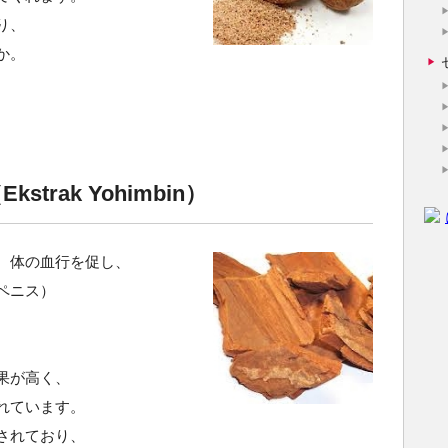
り、
か。
trak Yohimbin）
、体の血行を促し、
ペニス）
果が高く、
れています。
されており、