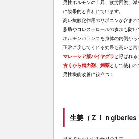
男性ホルモンの上昇、疲労回復、滋
に効果的と言われています。
高い抗酸化作用のサポニンが含まれ
脂肪やコレステロールの参加も防い
ホルモンバランスを身体の内側から
正常に戻してくれる効果も高いと言
マレーシア版バイヤグラ
と呼ばれる
古くから精力剤、媚薬
として使われ
男性機能改善に役立つ！
生姜（Ｚｉｎgiberies 
日本でもおなじみ食材の生姜。