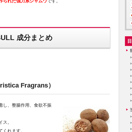
作られた強力系ジャムウ
です。
ULL 成分まとめ
目
stica Fragrans）
癒し、整腸作用、食欲不振
イス。
てくれます。