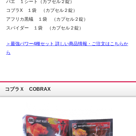
パエ １シート（カプセル２錠）
コブラX １袋 （カプセル２錠）
アフリカ黒蟻 １袋 （カプセル２錠）
スパイダー １袋 （カプセル２錠）
＞最強パワー4種セット 詳しい商品情報・ご注文はこちらか
ら
コブラＸ COBRAX