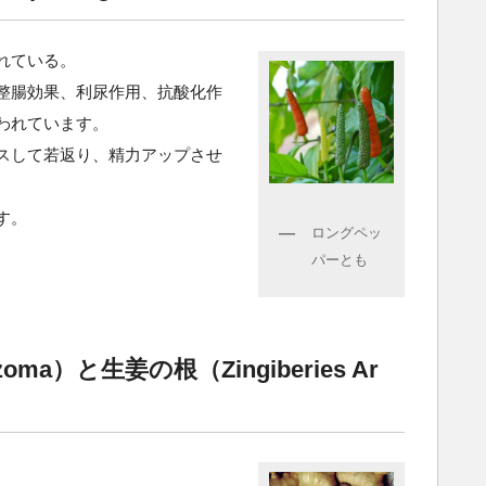
れている。
整腸効果、利尿作用、抗酸化作
われています。
スして若返り、精力アップさせ
す。
ロングペッ
パーとも
hizoma）と生姜の根（Zingiberies Ar