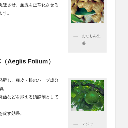
促進させ、血流を正常化させる
ます。
おなじみ生
姜
glis Folium）
発酵し、種皮・根のハーブ成分
物。
発熱などを抑える鎮静剤として
を促す効果。
マジャ