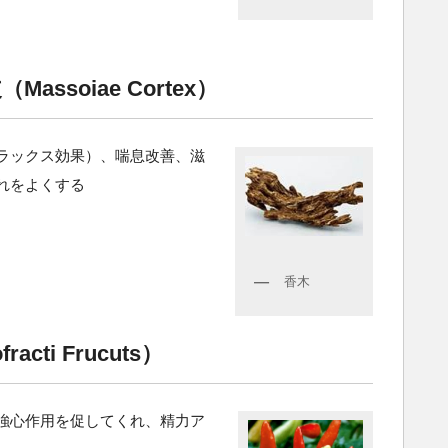
ssoiae Cortex）
ラックス効果）、喘息改善、滋
れをよくする
香木
cti Frucuts）
強心作用を促してくれ、精力ア