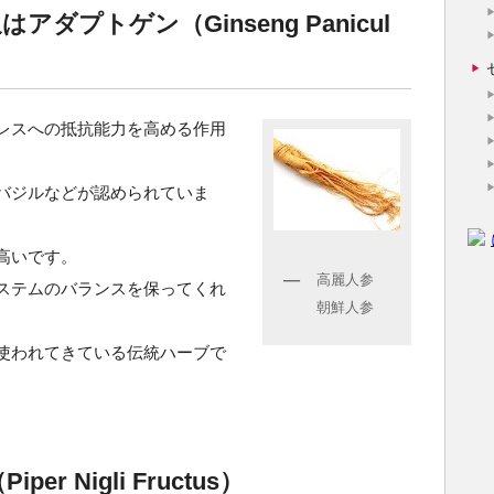
ダプトゲン（Ginseng Panicul
レスへの抵抗能力を高める作用
バジルなどが認められていま
高いです。
高麗人参
ステムのバランスを保ってくれ
朝鮮人参
使われてきている伝統ハーブで
 Nigli Fructus）